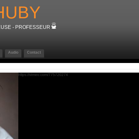
HUBY
TEUSE - PROFESSEUR
Audio
Contact
https://vimeo.com/775720274