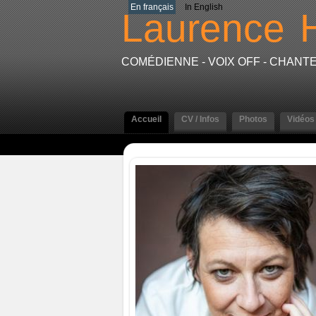
En français
In English
Laurence
COMÉDIENNE - VOIX OFF - CHAN
Accueil
CV / Infos
Photos
Vidéos