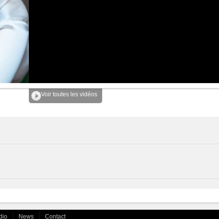
Voir toutes les vidéos
dio
News
Contact