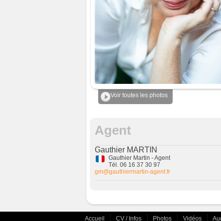
Voir toutes les photos
Agent
Gauthier MARTIN
Gauthier Martin - Agent
Tél. 06 16 37 30 97
gm@gauthiermartin-agent.fr
Accueil
CV / Infos
Photos
Vidéos
Au